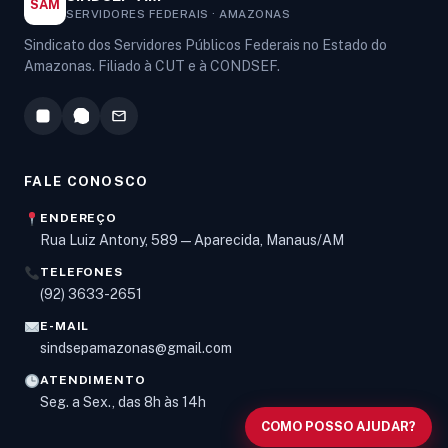
SAM
SERVIDORES FEDERAIS · AMAZONAS
Sindicato dos Servidores Públicos Federais no Estado do
Amazonas. Filiado à CUT e à CONDSEF.
FALE CONOSCO
ENDEREÇO
Rua Luiz Antony, 589 — Aparecida, Manaus/AM
TELEFONES
Olá! Digite um assunto e vou buscar em nossas
(92) 3633-2651
notícias, informes e páginas
.
E-MAIL
sindsepamazonas@gmail.com
ATENDIMENTO
Seg. a Sex., das 8h às 14h
COMO POSSO AJUDAR?