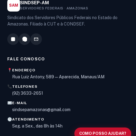
SINDSEP-AM
SAM
SERVIDORES FEDERAIS · AMAZONAS
Sindicato dos Servidores Públicos Federais no Estado do
Amazonas. Filiado à CUT e à CONDSEF.
FALE CONOSCO
ENDEREÇO
Rua Luiz Antony, 589 — Aparecida, Manaus/AM
TELEFONES
Olá! Digite um assunto e vou buscar em nossas
(92) 3633-2651
notícias, informes e páginas
.
E-MAIL
sindsepamazonas@gmail.com
ATENDIMENTO
Seg. a Sex., das 8h às 14h
COMO POSSO AJUDAR?