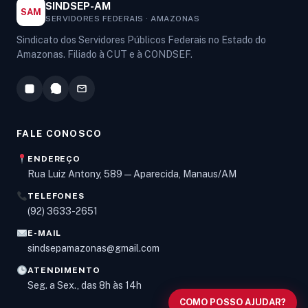
SINDSEP-AM
SAM
SERVIDORES FEDERAIS · AMAZONAS
Sindicato dos Servidores Públicos Federais no Estado do
Amazonas. Filiado à CUT e à CONDSEF.
FALE CONOSCO
ENDEREÇO
Rua Luiz Antony, 589 — Aparecida, Manaus/AM
TELEFONES
Olá! Digite um assunto e vou buscar em nossas
(92) 3633-2651
notícias, informes e páginas
.
E-MAIL
sindsepamazonas@gmail.com
ATENDIMENTO
Seg. a Sex., das 8h às 14h
COMO POSSO AJUDAR?