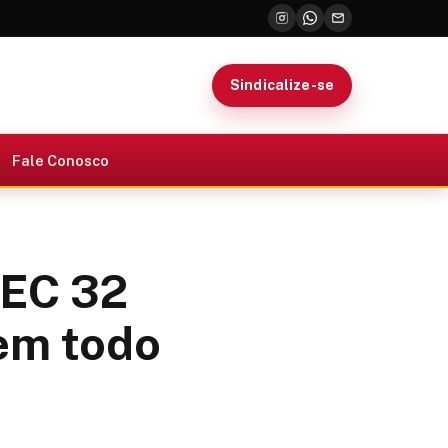
Sindicalize-se
Fale Conosco
PEC 32
 em todo