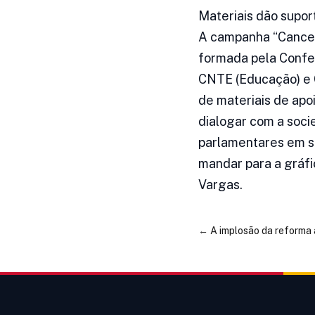
Materiais dão supor
A campanha “Cancela
formada pela Confet
CNTE (Educação) e C
de materiais de apo
dialogar com a soci
parlamentares em s
mandar para a gráfic
Vargas.
←
A implosão da reforma 