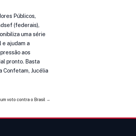
ores Públicos,
dsef (federais),
nibiliza uma série
l e ajudam a
 pressão aos
l pronto. Basta
da Confetam, Jucélia
um voto contra o Brasil
→