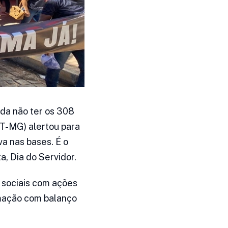
nda não ter os 308
PT-MG) alertou para
va nas bases. É o
, Dia do Servidor.
 sociais com ações
amação com balanço