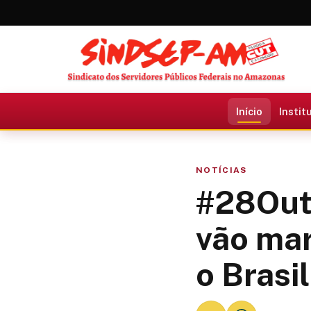
Início
Instit
NOTÍCIAS
#28Out:
vão mar
o Brasil