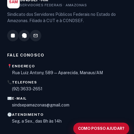
SAM
SERVIDORES FEDERAIS · AMAZONAS
Sindicato dos Servidores Públicos Federais no Estado do
Amazonas. Filiado à CUT e à CONDSEF.
FALE CONOSCO
ENDEREÇO
Rua Luiz Antony, 589 — Aparecida, Manaus/AM
TELEFONES
Olá! Digite um assunto e vou buscar em nossas
(92) 3633-2651
notícias, informes e páginas
.
E-MAIL
sindsepamazonas@gmail.com
ATENDIMENTO
Seg. a Sex., das 8h às 14h
COMO POSSO AJUDAR?