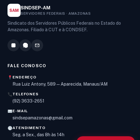
SINDSEP-AM
SAM
SERVIDORES FEDERAIS · AMAZONAS
Sindicato dos Servidores Públicos Federais no Estado do
Amazonas. Filiado à CUT e à CONDSEF.
FALE CONOSCO
ENDEREÇO
Rua Luiz Antony, 589 — Aparecida, Manaus/AM
TELEFONES
Olá! Digite um assunto e vou buscar em nossas
(92) 3633-2651
notícias, informes e páginas
.
E-MAIL
sindsepamazonas@gmail.com
ATENDIMENTO
Seg. a Sex., das 8h às 14h