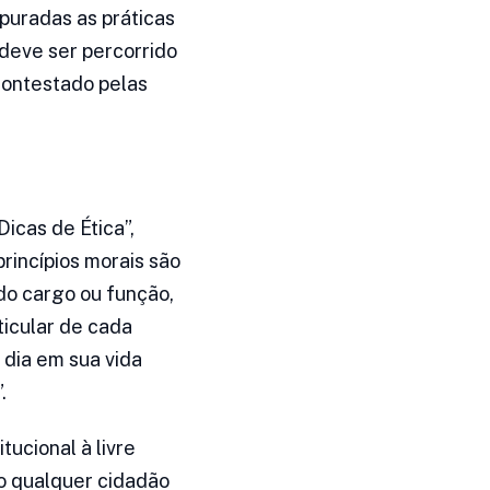
puradas as práticas
 deve ser percorrido
contestado pelas
icas de Ética”,
princípios morais são
do cargo ou função,
ticular de cada
a dia em sua vida
.
tucional à livre
o qualquer cidadão