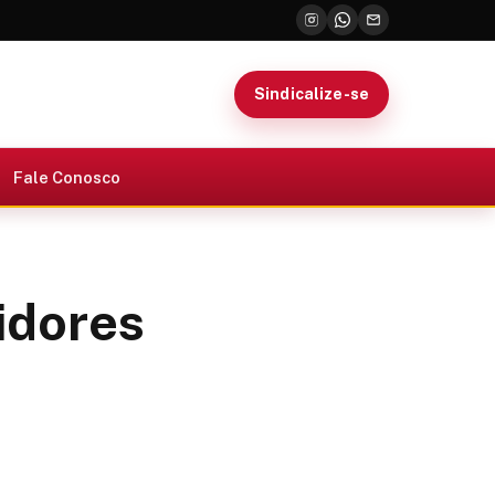
Sindicalize-se
Fale Conosco
idores