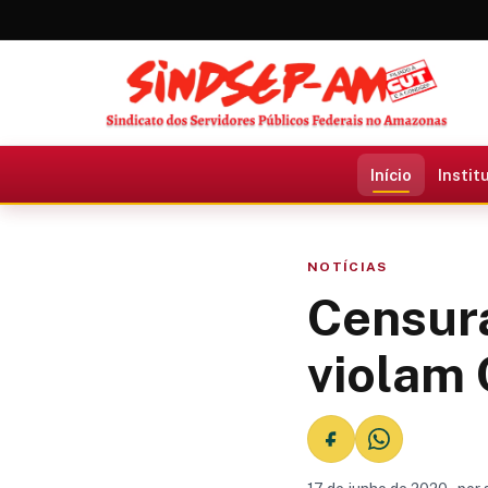
Início
Instit
NOTÍCIAS
Censura
violam 