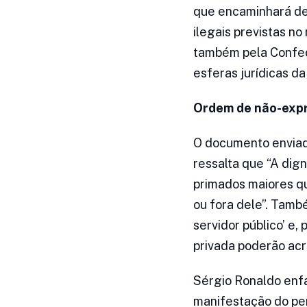
que encaminhará den
ilegais previstas n
também pela Confed
esferas jurídicas da
Ordem de não-exp
O documento enviado 
ressalta que “A dign
primados maiores qu
ou fora dele”. També
servidor público’ e, 
privada poderão acre
Sérgio Ronaldo enfat
manifestação do pe