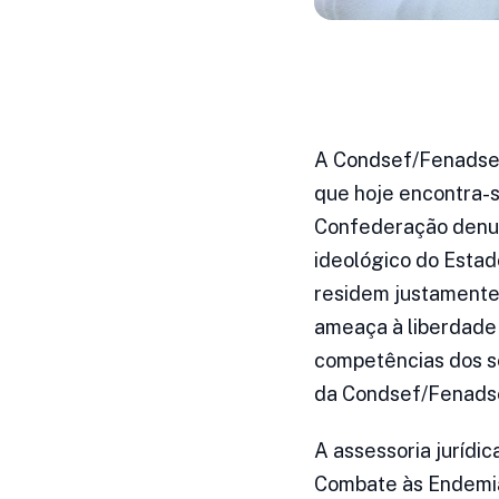
A Condsef/Fenadse
que hoje encontra-s
Confederação denun
ideológico do Estad
residem justamente
ameaça à liberdade
competências dos se
da Condsef/Fenadsef
A assessoria jurídi
Combate às Endemia