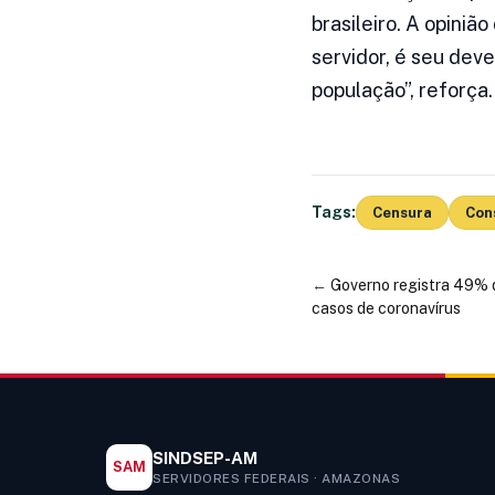
brasileiro. A opiniã
servidor, é seu dev
população”, reforça.
Tags:
Censura
Con
←
Governo registra 49% 
casos de coronavírus
SINDSEP-AM
SAM
SERVIDORES FEDERAIS · AMAZONAS