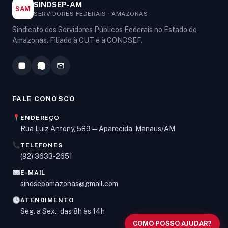
SINDSEP-AM
SAM
SERVIDORES FEDERAIS · AMAZONAS
Sindicato dos Servidores Públicos Federais no Estado do
Amazonas. Filiado à CUT e à CONDSEF.
FALE CONOSCO
ENDEREÇO
Rua Luiz Antony, 589 — Aparecida, Manaus/AM
TELEFONES
Olá! Digite um assunto e vou buscar em nossas
(92) 3633-2651
notícias, informes e páginas
.
E-MAIL
sindsepamazonas@gmail.com
ATENDIMENTO
Seg. a Sex., das 8h às 14h
COMO POSSO AJUDAR?