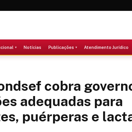
ucional
Notícias
Publicações
Atendimento Jurídico
ondsef cobra govern
ões adequadas para
es, puérperas e lact