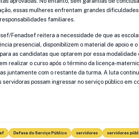
atas aprovadas. No entanto, sem garantias de conclusã
ão, essas mulheres enfrentam grandes dificuldades p
esponsabilidades familiares.
dsef/Fenadsef reitera a necessidade de que as escol
ência presencial, disponibilizem o material de apoio e 
para as candidatas que optarem por essa modalidade
em realizar o curso após o término da licença-matern
s juntamente com o restante da turma. A luta contin
s servidoras possam ingressar no serviço público em c
ef
Defesa do Serviço Público
servidores
servidores públ