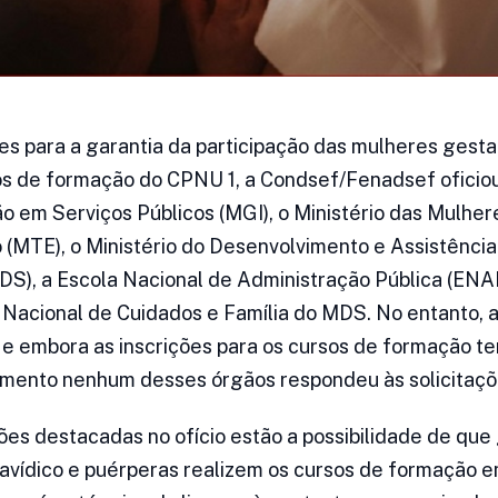
 para a garantia da participação das mulheres gestan
s de formação do CPNU 1, a Condsef/Fenadsef oficiou 
o em Serviços Públicos (MGI), o Ministério das Mulhere
(MTE), o Ministério do Desenvolvimento e Assistência 
), a Escola Nacional de Administração Pública (ENAP
a Nacional de Cuidados e Família do MDS. No entanto, 
 e embora as inscrições para os cursos de formação te
 momento nenhum desses órgãos respondeu às solicitaç
ções destacadas no ofício estão a possibilidade de qu
avídico e puérperas realizem os cursos de formação 