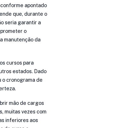
, conforme apontado
fende que, durante o
o seria garantir a
mprometer o
a a manutenção da
os cursos para
utros estados. Dado
ou o cronograma de
erteza.
abrir mão de cargos
s, muitas vezes com
as inferiores aos