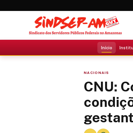
Início
Instit
NACIONAIS
CNU: C
condiç
gestant