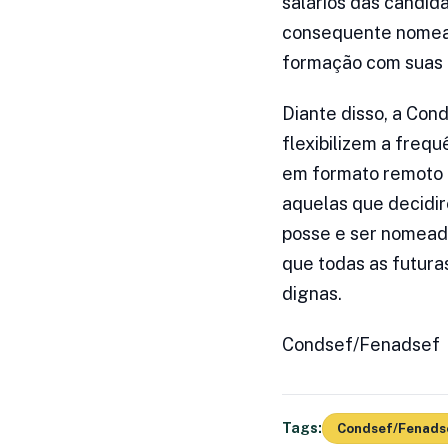
salários das candid
consequente nomeaç
formação com suas r
Diante disso, a Con
flexibilizem a frequ
em formato remoto 
aquelas que decidir
posse e ser nomeada
que todas as futura
dignas.
Condsef/Fenadsef
Tags:
Condsef/Fenads