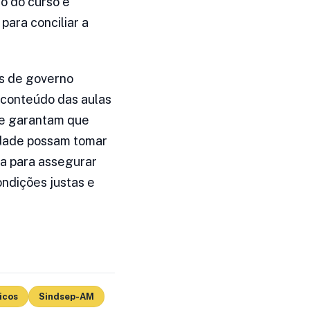
o do curso e
ara conciliar a
as de governo
o conteúdo das aulas
 e garantam que
idade possam tomar
ua para assegurar
ondições justas e
icos
Sindsep-AM