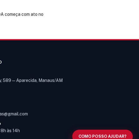
LOA começa com ato no
O
y, 589 — Aparecida, Manaus/AM
Olá! Digite um assunto e vou buscar
em nossas
notícias, informes e
1
páginas
.
as@gmail.com
O
s 8h às 14h
COMO POSSO AJUDAR?