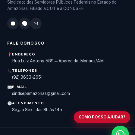
Sindicato dos Servidores Públicos Federais no Estado do
Amazonas. Filiado à CUT e à CONDSEF.
FALE CONOSCO
ENDEREÇO
Rua Luiz Antony, 589 — Aparecida, Manaus/AM
TELEFONES
Olá! Digite um assunto e vou buscar em nossas
(92) 3633-2651
notícias, informes e páginas
.
E-MAIL
sindsepamazonas@gmail.com
ATENDIMENTO
Seg. a Sex., das 8h às 14h
COMO POSSO AJUDAR?