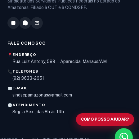
Sindicato dos Servidores Públicos Federais no Estado do
Amazonas. Filiado à CUT e à CONDSEF.
FALE CONOSCO
ENDEREÇO
Rua Luiz Antony, 589 — Aparecida, Manaus/AM
TELEFONES
Olá! Digite um assunto e vou buscar em nossas
(92) 3633-2651
notícias, informes e páginas
.
E-MAIL
sindsepamazonas@gmail.com
ATENDIMENTO
Seg. a Sex., das 8h às 14h
COMO POSSO AJUDAR?