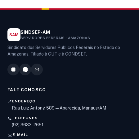
SINDSEP-AM
SAM
SERVIDORES FEDERAIS · AMAZONAS
Sindicato dos Servidores Públicos Federais no Estado do
Amazonas. Filiado à CUT e à CONDSEF.
FALE CONOSCO
📍
ENDEREÇO
Rua Luiz Antony, 589 — Aparecida, Manaus/AM
📞
TELEFONES
Olá! Digite um assunto e vou buscar em nossas
(92) 3633-2651
notícias, informes e páginas
.
✉️
E-MAIL