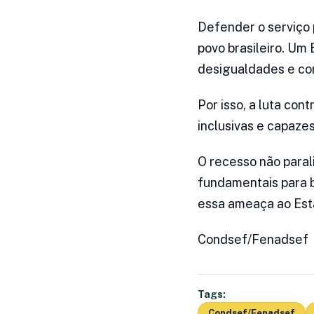
Defender o serviço 
povo brasileiro. Um
desigualdades e co
Por isso, a luta con
inclusivas e capazes
O recesso não paral
fundamentais para b
essa ameaça ao Esta
Condsef/Fenadsef
Tags:
Condsef/Fenadsef