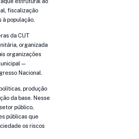
taque estrutural ao
al, fiscalização
s à população.
eras da CUT
nitária, organizada
ais organizações
unicipal —
gresso Nacional.
políticas, produção
ação da base. Nesse
setor público,
es públicas que
ciedade os riscos