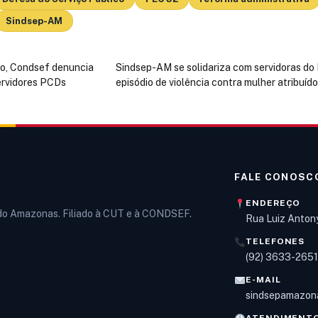
Sindsep-AM
o, Condsef denuncia
Sindsep-AM se solidariza com servidoras do
servidores PCDs
episódio de violência contra mulher atribuído
FALE CONOSC
ENDEREÇO
 do Amazonas. Filiado à CUT e à CONDSEF.
Rua Luiz Anton
TELEFONES
(92) 3633-265
E-MAIL
sindsepamazon