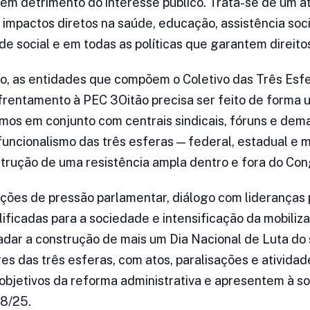
 em detrimento do interesse público. Trata-se de um a
 impactos diretos na saúde, educação, assistência soci
de social e em todas as políticas que garantem direito
io, as entidades que compõem o Coletivo das Três Esf
rentamento à PEC 3Oitão precisa ser feito de forma u
os em conjunto com centrais sindicais, fóruns e dem
funcionalismo das três esferas — federal, estadual e m
trução de uma resistência ampla dentro e fora do Con
 ações de pressão parlamentar, diálogo com lideranças 
ificadas para a sociedade e intensificação da mobiliz
radar a construção de mais um Dia Nacional de Luta do 
es das três esferas, com atos, paralisações e atividad
objetivos da reforma administrativa e apresentem à so
8/25.