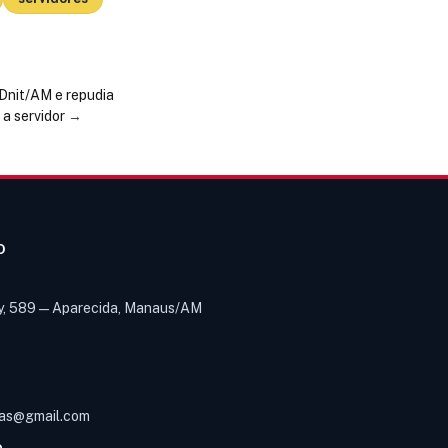
 Dnit/AM e repudia
 a servidor
→
O
y, 589 — Aparecida, Manaus/AM
Olá! Digite um assunto e vou buscar
em nossas
notícias, informes e
1
páginas
.
as@gmail.com