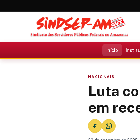
Início
Instit
NACIONAIS
Luta co
em rec