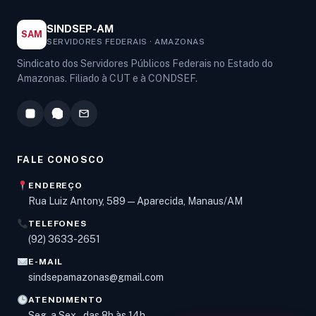
SINDSEP-AM
SAM
SERVIDORES FEDERAIS · AMAZONAS
Sindicato dos Servidores Públicos Federais no Estado do
Amazonas. Filiado à CUT e à CONDSEF.
FALE CONOSCO
ENDEREÇO
Rua Luiz Antony, 589 — Aparecida, Manaus/AM
TELEFONES
Olá! Digite um assunto e vou buscar em nossas
(92) 3633-2651
notícias, informes e páginas
.
E-MAIL
sindsepamazonas@gmail.com
ATENDIMENTO
Seg. a Sex., das 8h às 14h