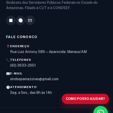
Sindicato dos Servidores Públicos Federais no Estado do
Amazonas. Filiado à CUT e à CONDSEF.
FALE CONOSCO
ENDEREÇO
Rua Luiz Antony, 589 — Aparecida, Manaus/AM
TELEFONES
Olá! Digite um assunto e vou buscar em nossas
(92) 3633-2651
notícias, informes e páginas
.
E-MAIL
sindsepamazonas@gmail.com
ATENDIMENTO
Seg. a Sex., das 8h às 14h
COMO POSSO AJUDAR?