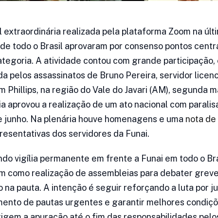
 extraordinária realizada pela plataforma Zoom na últi
 de todo o Brasil aprovaram por consenso pontos centra
ategoria. A atividade contou com grande participação,
a pelos assassinatos de Bruno Pereira, servidor licenc
om Phillips, na região do Vale do Javari (AM), segunda m
ria aprovou a realização de um ato nacional com parali
de junho. Na plenária houve homenagens e uma
nota de
resentativas dos servidores da Funai.
ndo vigília permanente em frente a Funai em todo o Bra
m como realização de assembleias para debater grev
na pauta. A intenção é seguir reforçando a luta por ju
ento de pautas urgentes e garantir melhores condiçõ
xigem a apuração até o fim das responsabilidades pelo