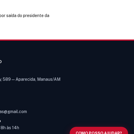
por saída do presidente da
O
y, 589 — Aparecida, Manaus/AM
Olá! Digite um assunto e vou buscar
em nossas
notícias, informes e
1
páginas
.
as@gmail.com
O
s 8h às 14h
COMO POSSO AJUDAR?