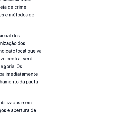
deia de crime
tes e métodos de
ional dos
anização dos
dicato local que vai
vo central será
egoria. Os
ceba imediatamente
nhamento da pauta
obilizados e em
gos e abertura de