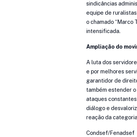
sindicâncias admini
equipe de ruralistas
o chamado “Marco T
intensificada.
Ampliação do mov
A luta dos servidor
e por melhores serv
garantidor de direito
também estender o m
ataques constantes 
diálogo e desvalori
reação da categoria
Condsef/Fenadsef