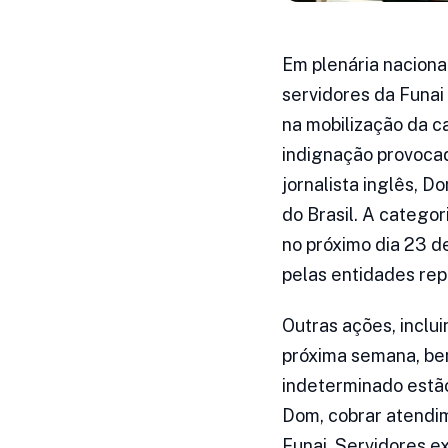
Em plenária nacional
servidores da Funai
na mobilização da c
indignação provocad
jornalista inglês, D
do Brasil. A catego
no próximo dia 23 
pelas entidades rep
Outras ações, inclui
próxima semana, be
indeterminado estão 
Dom, cobrar atendim
Funai. Servidores e