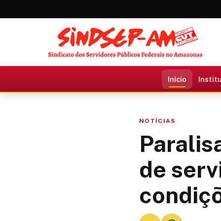
Início
Instit
NOTÍCIAS
Paralis
de serv
condiçõ