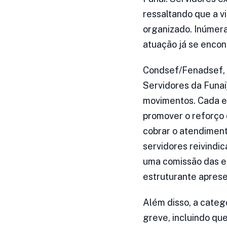
ressaltando que a v
organizado. Inúmera
atuação já se encont
Condsef/Fenadsef, I
Servidores da Funai
movimentos. Cada es
promover o reforço 
cobrar o atendiment
servidores reivindi
uma comissão das e
estruturante apres
Além disso, a categ
greve, incluindo q