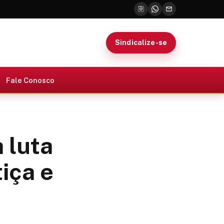
Sindicalize-se
Fale Conosco
 luta
tiça e