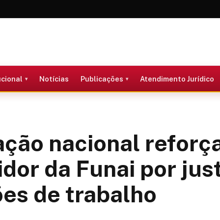
ucional
Notícias
Publicações
Atendimento Jurídico
ação nacional reforça
idor da Funai por jus
es de trabalho