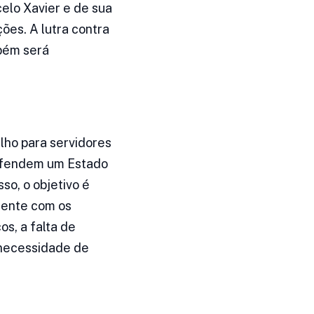
celo Xavier e de sua
ções. A lutra contra
bém será
lho para servidores
defendem um Estado
sso, o objetivo é
tente com os
s, a falta de
 necessidade de