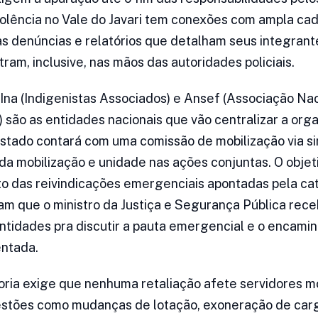
iolência no Vale do Javari tem conexões com ampla ca
s denúncias e relatórios que detalham seus integran
ram, inclusive, nas mãos das autoridades policiais.
na (Indigenistas Associados) e Ansef (Associação Nac
) são as entidades nacionais que vão centralizar a org
tado contará com uma comissão de mobilização via sin
da mobilização e unidade nas ações conjuntas. O objeti
o das reivindicações emergenciais apontadas pela cat
cam que o ministro da Justiça e Segurança Pública re
ntidades pra discutir a pauta emergencial e o encami
entada.
oria exige que nenhuma retaliação afete servidores m
uestões como mudanças de lotação, exoneração de car