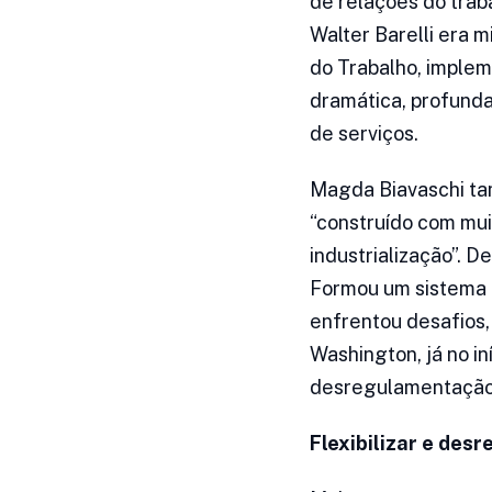
de relações do trab
Walter Barelli era m
do Trabalho, implem
dramática, profunda
de serviços.
Magda Biavaschi tam
“construído com mui
industrialização”. D
Formou um sistema p
enfrentou desafios,
Washington, já no in
desregulamentação
Flexibilizar e des