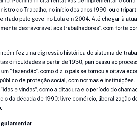
alho. Pochmann cita tentativas de implementar o contr
inistro do Trabalho, no início dos anos 1990, ou o tripa
entado pelo governo Lula em 2004. Até chegar à atual
mente desfavorável aos trabalhadores”, com forte co
bém fez uma digressão histórica do sistema de trabalh
tas dificuldades a partir de 1930, pari passu ao proce
e um “fazendão”, como diz, o país se tornou a oitava ec
úblico de proteção social, com normas e instituições
 “idas e vindas”, como a ditadura e o período do cham
ício da década de 1990: livre comércio, liberalização d
.
regulamentar