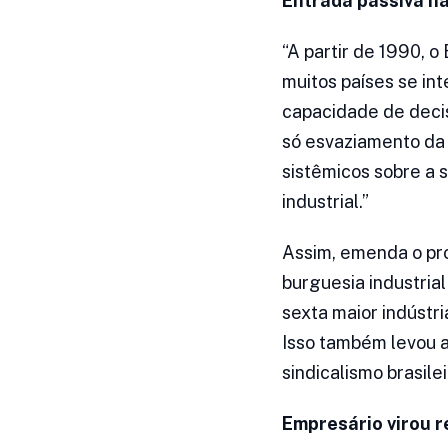
Entrada passiva n
“A partir de 1990, o
muitos países se in
capacidade de decis
só esvaziamento da
sistêmicos sobre a 
industrial.”
Assim, emenda o pro
burguesia industrial
sexta maior indústri
Isso também levou 
sindicalismo brasile
Empresário virou r