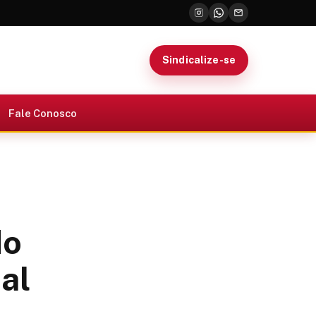
Sindicalize-se
Fale Conosco
do
al