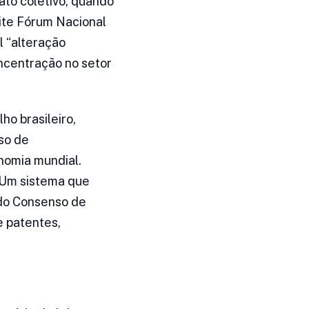
ato coletivo, quando
rtite Fórum Nacional
 “alteração
ncentração no setor
o brasileiro,
sso de
onomia mundial.
. Um sistema que
ado Consenso de
e patentes,