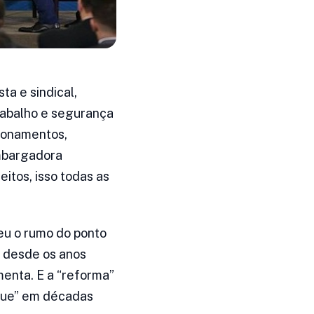
ta e sindical,
rabalho e segurança
tionamentos,
embargadora
eitos, isso todas as
eu o rumo do ponto
o desde os anos
enta. E a “reforma”
aque” em décadas