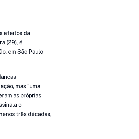
s efeitos da
a (29), é
ião, em São Paulo
danças
lação, mas “uma
eram as próprias
ssinala o
 menos três décadas,