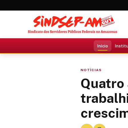
Início
Instit
NOTÍCIAS
Quatro 
trabalh
crescim