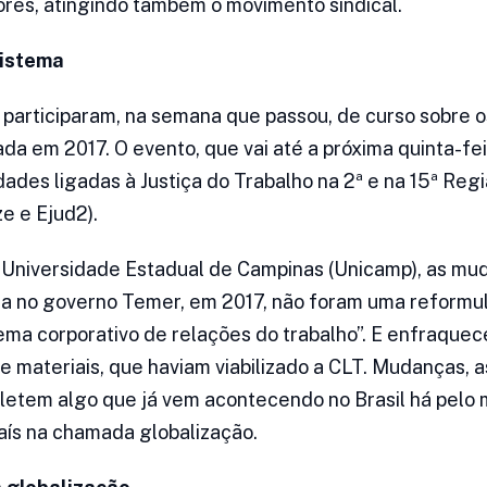
ores, atingindo também o movimento sindical.
sistema
articiparam, na semana que passou, de curso sobre o
a em 2017. O evento, que vai até a próxima quinta-feir
dades ligadas à Justiça do Trabalho na 2ª e na 15ª Reg
ze e Ejud2).
a Universidade Estadual de Campinas (Unicamp), as mu
a no governo Temer, em 2017, não foram uma reformu
ma corporativo de relações do trabalho”. E enfraquec
 e materiais, que haviam viabilizado a CLT. Mudanças, a
letem algo que já vem acontecendo no Brasil há pelo
aís na chamada globalização.