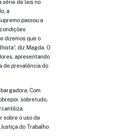
série de leis no
o, a
 Supremo passou a
o condições
nós dizemos que o
lhista”, diz Magda. O
dores, apresentando
a de prevalência do
embargadora. Com
sobrepor, sobretudo,
cantiliza.
r sobre o uso da
a Justiça do Trabalho