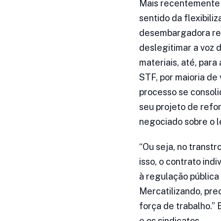
Mais recentemente h
sentido da flexibili
desembargadora res
deslegitimar a voz 
materiais, até, para
STF, por maioria de 
processo se consol
seu projeto de ref
negociado sobre o l
“Ou seja, no transt
isso, o contrato ind
à regulação pública 
Mercatilizando, pre
força de trabalho.” 
e os sindicatos.