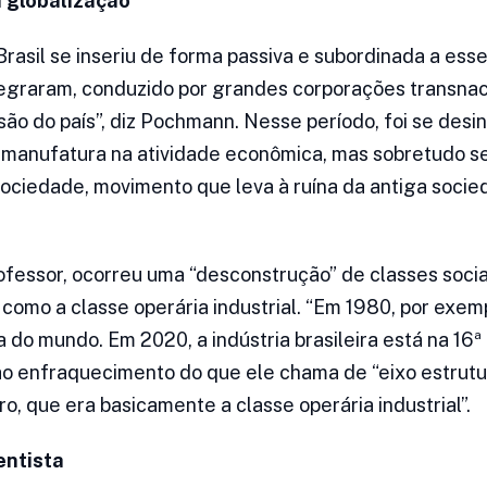
a globalização
 Brasil se inseriu de forma passiva e subordinada a es
tegraram, conduzido por grandes corporações transnac
ão do país”, diz Pochmann. Nesse período, foi se desin
 manufatura na atividade econômica, mas sobretudo se
sociedade, movimento que leva à ruína da antiga soci
fessor, ocorreu uma “desconstrução” de classes sociai
 como a classe operária industrial. “Em 1980, por exempl
a do mundo. Em 2020, a indústria brasileira está na 16
ao enfraquecimento do que ele chama de “eixo estrutu
iro, que era basicamente a classe operária industrial”.
entista