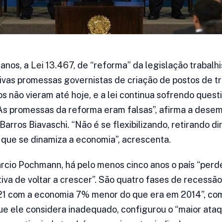
 anos, a
Lei 13.467
, de “reforma” da legislação trabalhis
ivas promessas governistas de criação de postos de t
os não vieram até hoje, e a lei continua sofrendo ques
. “As promessas da reforma eram falsas”, afirma a des
ros Biavaschi. “Não é se flexibilizando, retirando dir
que se dinamiza a economia”, acrescenta.
rcio Pochmann, há pelo menos cinco anos o país “perd
tiva de voltar a crescer”. São quatro fases de recessã
21 com a economia 7% menor do que era em 2014”, com
que ele considera inadequado, configurou o “maior at