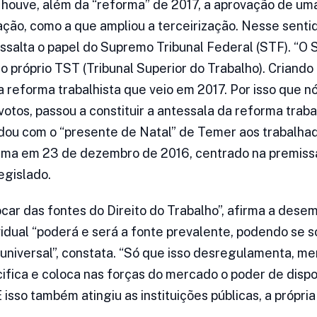
ouve, além da “reforma” de 2017, a aprovação de uma 
zação, como a que ampliou a terceirização. Nesse sentid
salta o papel do Supremo Tribunal Federal (STF). “O
do próprio TST (Tribunal Superior do Trabalho). Criand
 a reforma trabalhista que veio em 2017. Por isso que 
votos, passou a constituir a antessala da reforma traba
idou com o “presente de Natal” de Temer aos trabalha
orma em 23 de dezembro de 2016, centrado na premiss
egislado.
rocar das fontes do Direito do Trabalho”, afirma a des
ividual “poderá e será a fonte prevalente, podendo se 
universal”, constata. “Só que isso desregulamenta, mer
cifica e coloca nas forças do mercado o poder de dispo
E isso também atingiu as instituições públicas, a própri