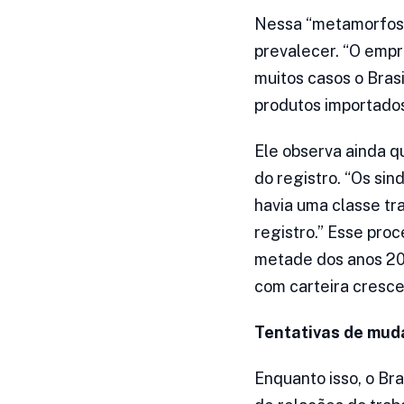
Nessa “metamorfose”
prevalecer. “O empre
muitos casos o Bras
produtos importado
Ele observa ainda q
do registro. “Os si
havia uma classe tr
registro.” Esse pro
metade dos anos 200
com carteira cresce
Tentativas de mud
Enquanto isso, o Br