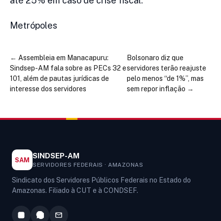
até 25% em caso de crise fiscal.
Metrópoles
←
Assembleia em Manacapuru:
Bolsonaro diz que
Sindsep-AM fala sobre as PECs 32 e
servidores terão reajuste
101, além de pautas jurídicas de
pelo menos “de 1%”, mas
interesse dos servidores
sem repor inflação
→
SINDSEP-AM
SAM
SERVIDORES FEDERAIS · AMAZONAS
Sindicato dos Servidores Públicos Federais no Estado do
Amazonas. Filiado à CUT e à CONDSEF.