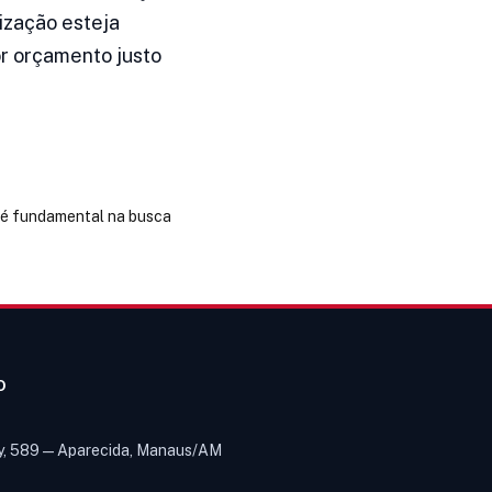
ização esteja
or orçamento justo
 é fundamental na busca
O
y, 589 — Aparecida, Manaus/AM
Olá! Digite um assunto e vou buscar