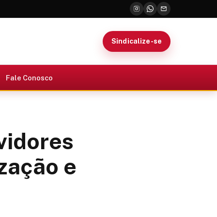
Sindicalize-se
Fale Conosco
vidores
ização e