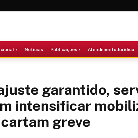
ucional
Notícias
Publicações
Atendimento Jurídico
juste garantido, ser
m intensificar mobil
scartam greve