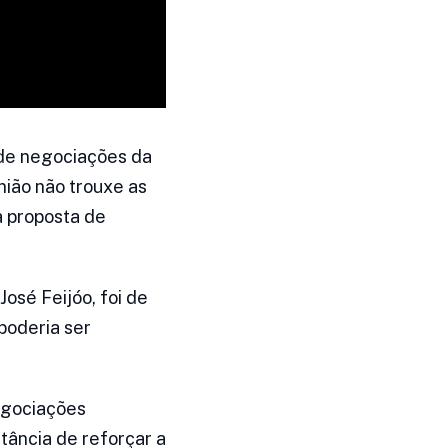
a de negociações da
ião não trouxe as
a proposta de
osé Feijóo, foi de
poderia ser
egociações
tância de reforçar a