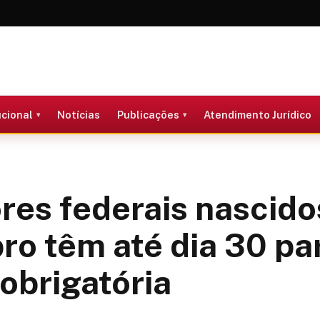
ucional
Notícias
Publicações
Atendimento Jurídico
res federais nascid
o têm até dia 30 pa
 obrigatória