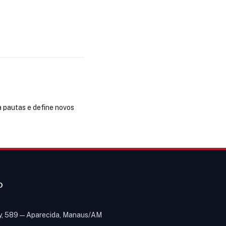
a pautas e define novos
O
y, 589 — Aparecida, Manaus/AM