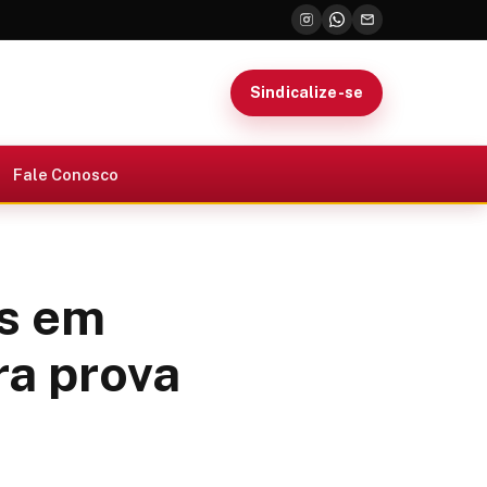
Sindicalize-se
Fale Conosco
os em
ra prova