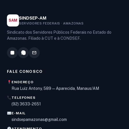
SINDSEP-AM
SAM
SERVIDORES FEDERAIS · AMAZONAS
Sindicato dos Servidores Públicos Federais no Estado do
Amazonas. Filiado à CUT e à CONDSEF.
FALE CONOSCO
ENDEREÇO
Rua Luiz Antony, 589 — Aparecida, Manaus/AM
TELEFONES
Olá! Digite um assunto e vou buscar em nossas
(92) 3633-2651
notícias, informes e páginas
.
E-MAIL
sindsepamazonas@gmail.com
ATENDIMENTO