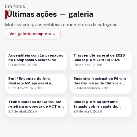
Em fotos
Últimas ações — galeria
Mobilizações, assembleias e momentos da categoria.
Ver galeria completa
4 fotos
6 fotos
Assembleia com Empregados
1ª assembleia geral de 2026 –
da Companhia Nacional de
Sindsep-AM – 08.04.2026
Abastecimento (Conab) –
09 de abril, 2026
08 de abril, 2026
9 fotos
9 fotos
09.04.2026
Em 1º Encontro do Ano,
Encontro Nacional do Fórum
Sindsep-AM apresenta
das Carreiras de Ciência e
pautas para aposentados em
Tecnologia – 29.11.2025
13 de fevereiro, 2026
29 de novembro, 2025
3 fotos
4 fotos
2026 – 13.02.2026
Trabalhadores da Conab-AM
Sindsep-AM na Suframa
rejeitam proposta de ACT e
falando sobre saúde do
defendem mobilização
trabalhador no ‘Abril Verde’ –
28 de abril, 2025
26 de abril, 2025
nacional – 28.04.2025
26.04.2025